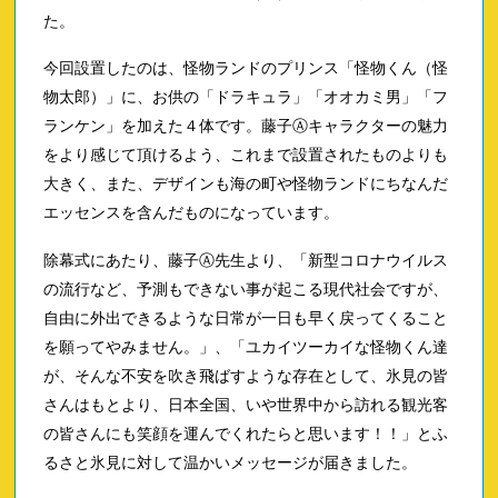
た。
今回設置したのは、怪物ランドのプリンス「怪物くん（怪
物太郎）」に、お供の「ドラキュラ」「オオカミ男」「フ
ランケン」を加えた４体です。藤子Ⓐキャラクターの魅力
をより感じて頂けるよう、これまで設置されたものよりも
大きく、また、デザインも海の町や怪物ランドにちなんだ
エッセンスを含んだものになっています。
除幕式にあたり、藤子Ⓐ先生より、「新型コロナウイルス
の流行など、予測もできない事が起こる現代社会ですが、
自由に外出できるような日常が一日も早く戻ってくること
を願ってやみません。」、「ユカイツーカイな怪物くん達
が、そんな不安を吹き飛ばすような存在として、氷見の皆
さんはもとより、日本全国、いや世界中から訪れる観光客
の皆さんにも笑顔を運んでくれたらと思います！！」とふ
るさと氷見に対して温かいメッセージが届きました。