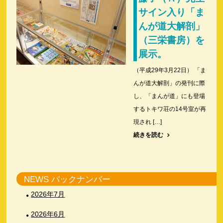
サイン入り「ま
んが道大解剖」
（三栄書房）を
展示。
（平成29年3月22日） 「ま
んが道大解剖」の発刊に際
し、「まんが道」にも登場
するトキワ荘の14号室が再
現され […]
続きを読む
NEWS バックナンバー
2026年7月
2026年6月