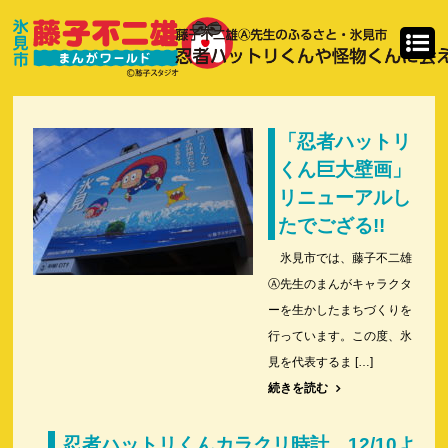
「忍者ハットリ
くん巨大壁画」
リニューアルし
たでござる!!
氷見市では、藤子不二雄
Ⓐ先生のまんがキャラクタ
ーを生かしたまちづくりを
行っています。この度、氷
見を代表するま […]
続きを読む
忍者ハットリくんカラクリ時計 12/10よ